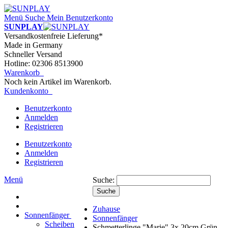
Menü
Suche
Mein Benutzerkonto
SUNPLAY
Versandkostenfreie Lieferung*
Made in Germany
Schneller Versand
Hotline: 02306 8513900
Warenkorb
Noch kein Artikel im Warenkorb.
Kundenkonto
Benutzerkonto
Anmelden
Registrieren
Benutzerkonto
Anmelden
Registrieren
Menü
Suche:
Suche
Zuhause
Sonnenfänger
Sonnenfänger
Scheiben
Schmetterlinge "Marie" 3x 20cm Grün