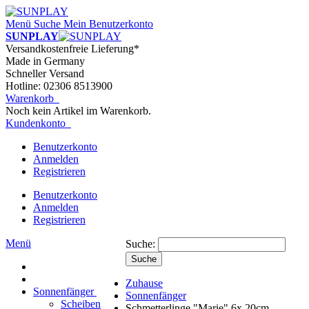
Menü
Suche
Mein Benutzerkonto
SUNPLAY
Versandkostenfreie Lieferung*
Made in Germany
Schneller Versand
Hotline: 02306 8513900
Warenkorb
Noch kein Artikel im Warenkorb.
Kundenkonto
Benutzerkonto
Anmelden
Registrieren
Benutzerkonto
Anmelden
Registrieren
Menü
Suche:
Suche
Zuhause
Sonnenfänger
Sonnenfänger
Scheiben
Schmetterlinge "Marie" 6x 20cm